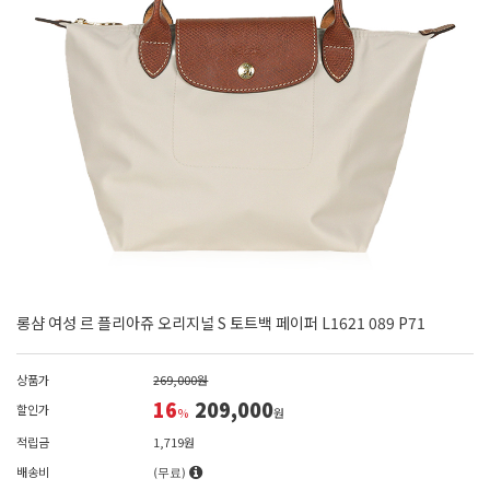
롱샴 여성 르 플리아쥬 오리지널 S 토트백 페이퍼 L1621 089 P71
상품가
269,000원
16
209,000
할인가
%
원
적립금
1,719원
배송비
(무료)