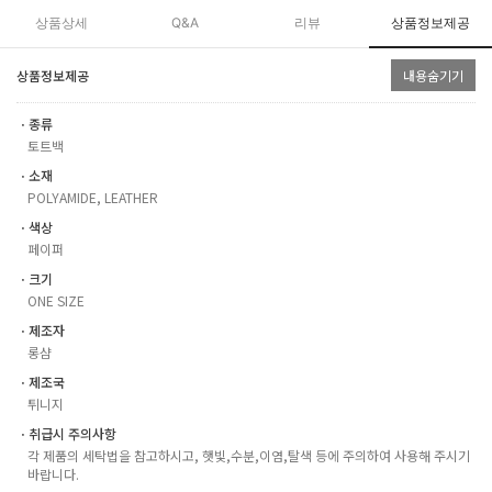
상품상세
Q&A
리뷰
상품정보제공
상품정보제공
내용숨기기
ㆍ종류
토트백
ㆍ소재
POLYAMIDE, LEATHER
ㆍ색상
페이퍼
ㆍ크기
ONE SIZE
ㆍ제조자
롱샴
ㆍ제조국
튀니지
ㆍ취급시 주의사항
각 제품의 세탁법을 참고하시고, 햇빛,수분,이염,탈색 등에 주의하여 사용해 주시기
바랍니다.