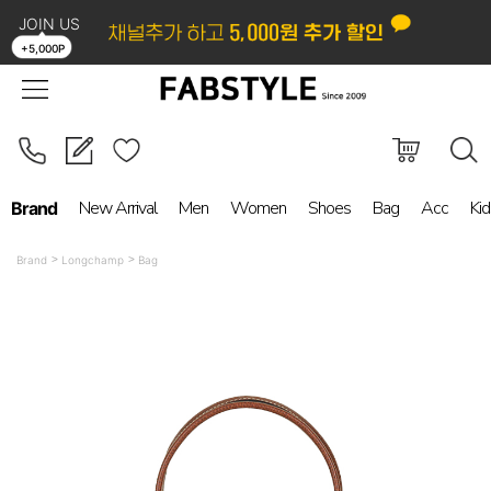
JOIN US
LOGIN
ORDER
MYPAGE
BOARD
+5,000P
New Arrival
Men
Women
Shoes
Bag
Acc
Kid
Brand
Brand
Longchamp
Bag