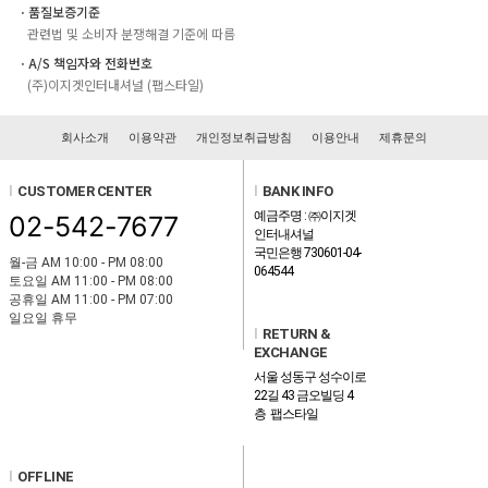
ㆍ품질보증기준
관련법 및 소비자 분쟁해결 기준에 따름
ㆍA/S 책임자와 전화번호
(주)이지겟인터내셔널 (팹스타일)
회사소개
이용약관
개인정보취급방침
이용안내
제휴문의
l
CUSTOMER CENTER
l
BANK INFO
예금주명 : ㈜이지겟
02-542-7677
인터내셔널
국민은행 730601-04-
월-금 AM 10:00 - PM 08:00
064544
토요일 AM 11:00 - PM 08:00
공휴일 AM 11:00 - PM 07:00
일요일 휴무
l
RETURN &
EXCHANGE
서울 성동구 성수이로
22길 43 금오빌딩 4
층 팹스타일
l
OFFLINE