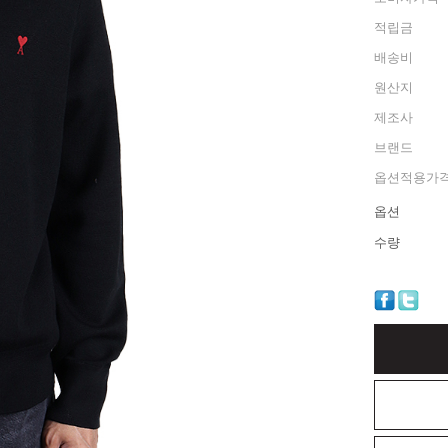
적립금
배송비
원산지
제조사
브랜드
옵션적용가
옵션
수량