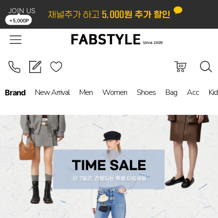
JOIN US
LOGIN
ORDER
MYPAGE
BOARD
+5,000P
New Arrival
Men
Women
Shoes
Bag
Acc
Kid
Brand