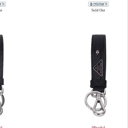
ut
Sold Out
a]
[Prada]