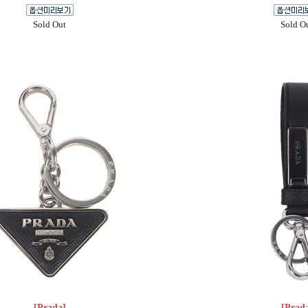
Sold Out
Sold O
[Prada]
[Prad