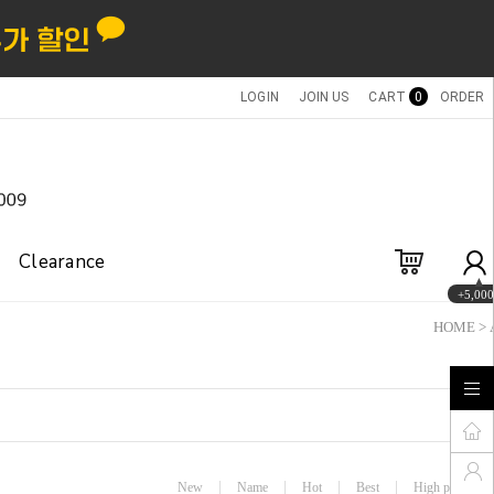
LOGIN
JOIN US
CART
0
ORDER
Clearance
+5,000
HOME
>
New
Name
Hot
Best
High price