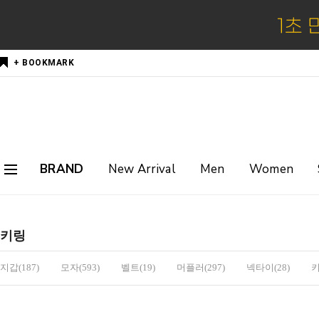
+ BOOKMARK
BRAND
New Arrival
Men
Women
키링
지갑(187)
모자(593)
벨트(19)
머플러(297)
넥타이(28)
키