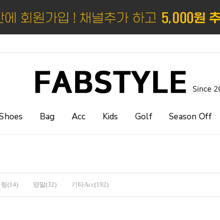
Shoes
Bag
Acc
Kids
Golf
Season Off
링(14)
양말(32)
기타Acc(192)