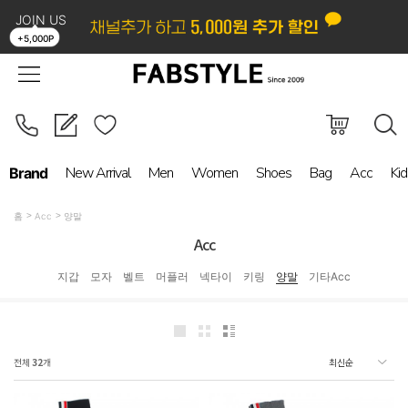
JOIN US
LOGIN
ORDER
MYPAGE
BOARD
+5,000P
New Arrival
Men
Women
Shoes
Bag
Acc
Kid
Brand
홈
Acc
양말
Acc
지갑
모자
벨트
머플러
넥타이
키링
양말
기타Acc
전체
32
개