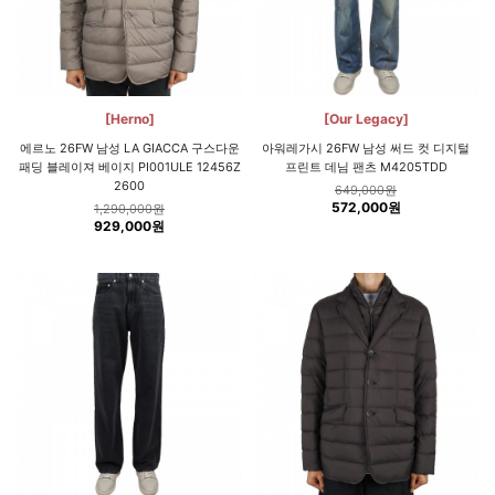
[Herno]
[Our Legacy]
에르노 26FW 남성 LA GIACCA 구스다운
아워레가시 26FW 남성 써드 컷 디지털
패딩 블레이져 베이지 PI001ULE 12456Z
프린트 데님 팬츠 M4205TDD
2600
649,000원
572,000원
1,290,000원
929,000원