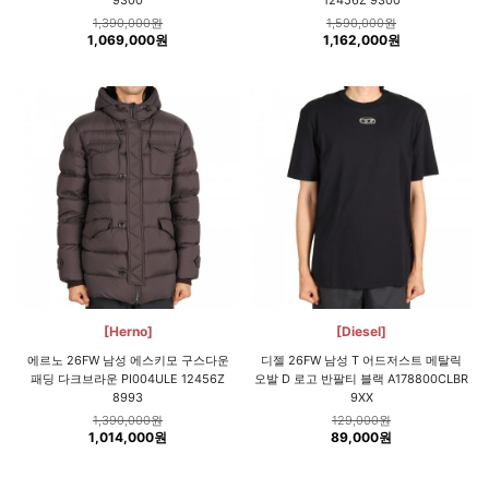
1,390,000원
1,590,000원
1,069,000원
1,162,000원
[Herno]
[Diesel]
에르노 26FW 남성 에스키모 구스다운
디젤 26FW 남성 T 어드저스트 메탈릭
패딩 다크브라운 PI004ULE 12456Z
오발 D 로고 반팔티 블랙 A178800CLBR
8993
9XX
1,390,000원
129,000원
1,014,000원
89,000원