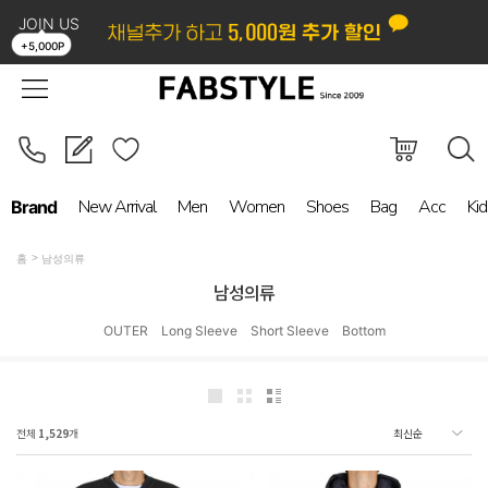
JOIN US
LOGIN
ORDER
MYPAGE
BOARD
+5,000P
New Arrival
Men
Women
Shoes
Bag
Acc
Kid
Brand
홈
남성의류
남성의류
OUTER
Long Sleeve
Short Sleeve
Bottom
전체
1,529
개