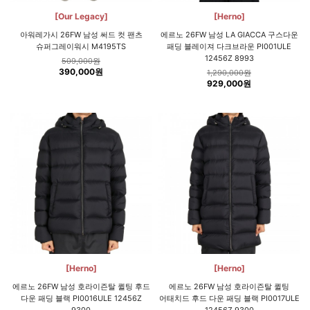
[Our Legacy]
[Herno]
아워레가시 26FW 남성 써드 컷 팬츠
에르노 26FW 남성 LA GIACCA 구스다운
슈퍼그레이워시 M4195TS
패딩 블레이져 다크브라운 PI001ULE
12456Z 8993
509,000원
390,000원
1,290,000원
929,000원
[Herno]
[Herno]
에르노 26FW 남성 호라이즌탈 퀼팅 후드
에르노 26FW 남성 호라이즌탈 퀼팅
다운 패딩 블랙 PI0016ULE 12456Z
어태치드 후드 다운 패딩 블랙 PI0017ULE
9300
12456Z 9300