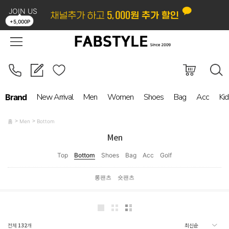
JOIN US
LOGIN
ORDER
MYPAGE
BOARD
+5,000P
New Arrival
Men
Women
Shoes
Bag
Acc
Kid
Brand
홈
Men
Bottom
Men
Top
Bottom
Shoes
Bag
Acc
Golf
롱팬츠
숏팬츠
전체
132
개