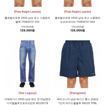
[Polo Ralph Lauren]
[Polo Ralph Lauren]
폴로랄프로렌 26SS 남성 로고 스윔팬츠
폴로랄프로렌 26SS 남성 로고 스윔팬츠
블랙 710B16721 010
뉴포트네이비 710B16721 004
179,000원
179,000원
129,000원
126,000원
[Our Legacy]
[Patagonia]
아워레가시 26SS 남성 써드 컷 데님팬츠
파타고니아 남성 배기스 롱스 숏팬츠
디지털블루오로라프린트 M2265TB
7인치 타이드풀블루 58035 TPBL