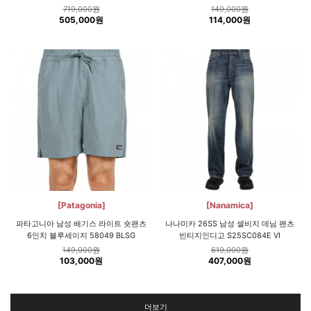
719,000원
149,000원
505,000원
114,000원
[Patagonia]
[Nanamica]
파타고니아 남성 배기스 라이트 숏팬츠
나나미카 26SS 남성 셀비지 데님 팬츠
6인치 블루세이지 58049 BLSG
빈티지인디고 S25SC084E VI
149,000원
619,000원
103,000원
407,000원
더보기