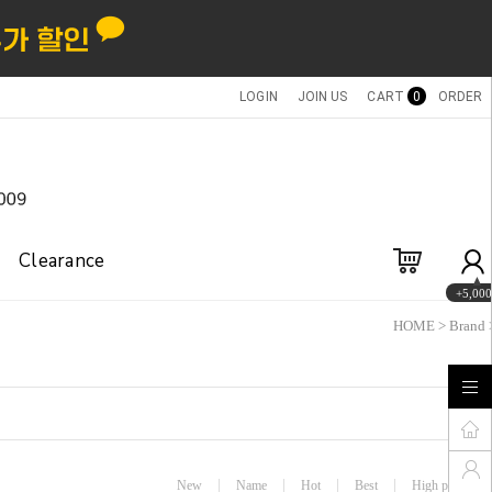
LOGIN
JOIN US
CART
0
ORDER
Clearance
+5,000
HOME
>
Brand
New
Name
Hot
Best
High price