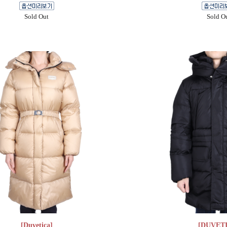
Sold Out
Sold O
[Duvetica]
[DUVET