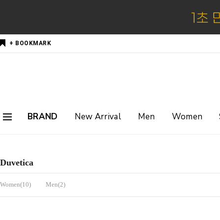
+ BOOKMARK
BRAND
New Arrival
Men
Women
Duvetica
Women(10)
Men(2)