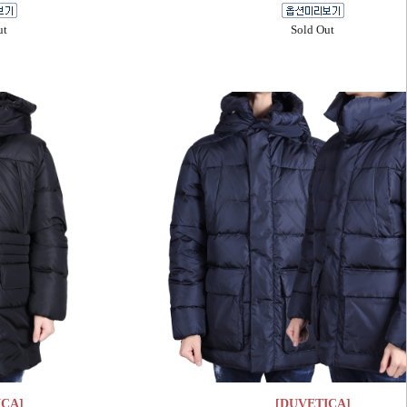
ut
Sold Out
ICA]
[DUVETICA]