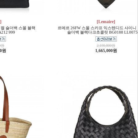
]
[Lemaire]
테켈 숄더백 스몰 블랙
르메르 26FW 스몰 스카프 익스텐디드 샤이니
212 999
숄더백 블랙다크초콜릿 BG0188 LL0075 
00원
2,190,000원
00원
1,665,000원