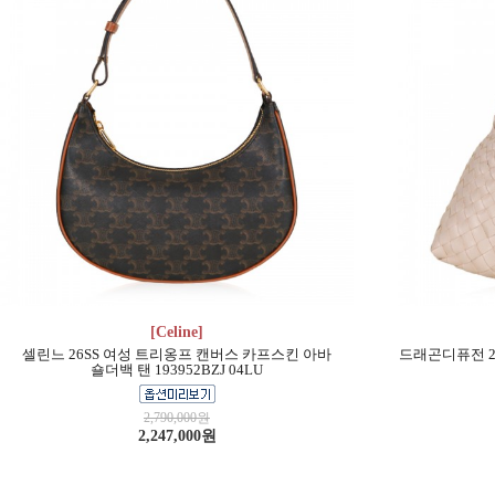
[Celine]
셀린느 26SS 여성 트리옹프 캔버스 카프스킨 아바
드래곤디퓨전 26
숄더백 탠 193952BZJ 04LU
2,790,000원
2,247,000원