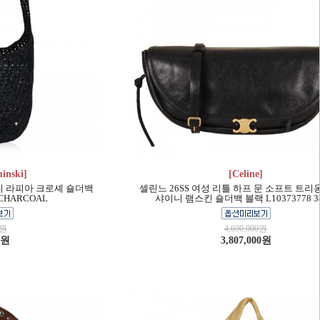
inski]
[Celine]
니 라피아 크로셰 숄더백
셀린느 26SS 여성 리틀 하프 문 소프트 트리
 CHARCOAL
샤이니 램스킨 숄더백 블랙 L10373778 3
0원
4,690,000원
0원
3,807,000원