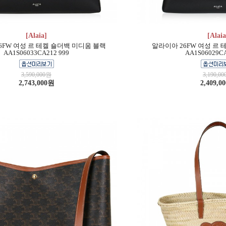
[Alaia]
[Alaia
6FW 여성 르 테켈 숄더백 미디움 블랙
알라이아 26FW 여성 르 
AA1S06033CA212 999
AA1S06029CA
3,590,000원
3,190,0
2,743,000원
2,409,0