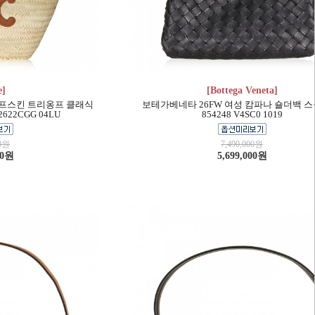
e]
[Bottega Veneta]
카프스킨 트리옹프 클래식
보테가베네타 26FW 여성 캄파나 숄더백 스
622CGG 04LU
854248 V4SC0 1019
00원
7,490,000원
00원
5,699,000원