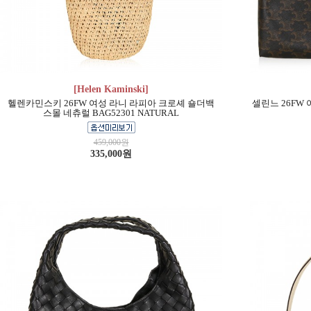
[Helen Kaminski]
헬렌카민스키 26FW 여성 라니 라피아 크로셰 숄더백
셀린느 26FW
스몰 네츄럴 BAG52301 NATURAL
459,000원
335,000원