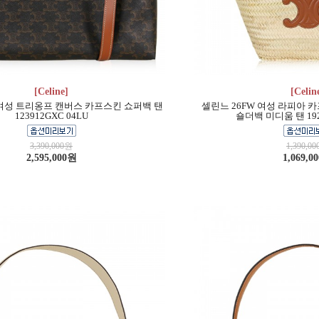
[Celine]
[Celin
 여성 트리옹프 캔버스 카프스킨 쇼퍼백 탠
셀린느 26FW 여성 라피아 
123912GXC 04LU
숄더백 미디움 탠 192
3,390,000원
1,390,0
2,595,000원
1,069,0