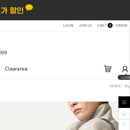
LOGIN
JOIN US
CART
0
ORDER
Clearance
+5,000
HOME
>
Ba