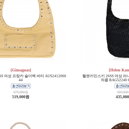
[Gimaguas]
[Helen Kam
S 여성 프랑카 숄더백 버터 AUS2412060
헬렌카민스키 26SS 여성 라
44
챠콜 BAG52240
679,000원
669,00
519,000원
435,00