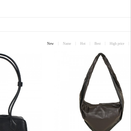
New
Name
Hot
Best
High price