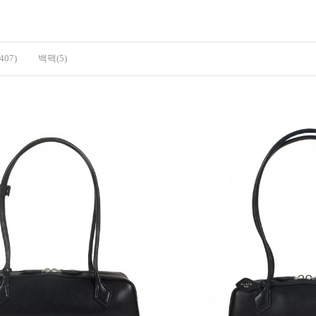
07)
백팩(5)