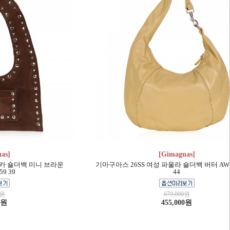
as]
[Gimaguas]
랑카 숄더백 미니 브라운
기마구아스 26SS 여성 파울라 숄더백 버터 AWS
59 39
44
0원
679,000원
0원
455,000원