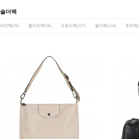
숄더백
버킷백(39)
클러치백(58)
크로스백(127)
숄더백(124)
토트백(4