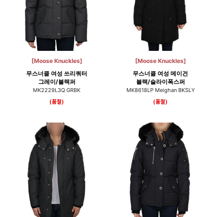
[Moose Knuckles]
[Moose Knuckles]
무스너클 여성 쓰리쿼터
무스너클 여성 메이건
그레이/블랙퍼
블랙/슬라이폭스퍼
MK2229L3Q GRBK
MK8618LP Meighan BKSLY
(품절)
(품절)