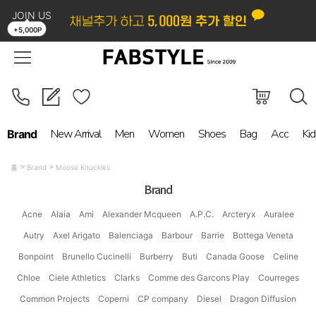
JOIN US
LOGIN
ORDER
MYPAGE
BOARD
+5,000P
New Arrival
Men
Women
Shoes
Bag
Acc
Kid
Brand
홈
Brand
Moose Knuckles
Brand
Acne
Alaia
Ami
Alexander Mcqueen
A.P.C.
Arcteryx
Auralee
Autry
Axel Arigato
Balenciaga
Barbour
Barrie
Bottega Veneta
Bonpoint
Brunello Cucinelli
Burberry
Buti
Canada Goose
Celine
Chloe
Ciele Athletics
Clarks
Comme des Garcons Play
Courreges
Common Projects
Coperni
CP company
Diesel
Dragon Diffusion