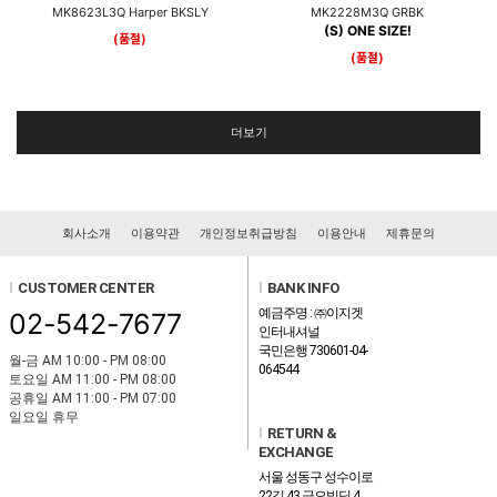
MK8623L3Q Harper BKSLY
MK2228M3Q GRBK
(S) ONE SIZE!
(품절)
(품절)
더보기
회사소개
이용약관
개인정보취급방침
이용안내
제휴문의
l
CUSTOMER CENTER
l
BANK INFO
예금주명 : ㈜이지겟
02-542-7677
인터내셔널
국민은행 730601-04-
월-금 AM 10:00 - PM 08:00
064544
토요일 AM 11:00 - PM 08:00
공휴일 AM 11:00 - PM 07:00
일요일 휴무
l
RETURN &
EXCHANGE
서울 성동구 성수이로
22길 43 금오빌딩 4