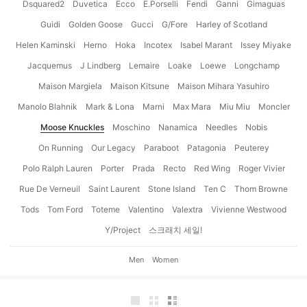
Dsquared2
Duvetica
Ecco
E.Porselli
Fendi
Ganni
Gimaguas
Guidi
Golden Goose
Gucci
G/Fore
Harley of Scotland
Helen Kaminski
Herno
Hoka
Incotex
Isabel Marant
Issey Miyake
Jacquemus
J Lindberg
Lemaire
Loake
Loewe
Longchamp
Maison Margiela
Maison Kitsune
Maison Mihara Yasuhiro
Manolo Blahnik
Mark & Lona
Marni
Max Mara
Miu Miu
Moncler
Moose Knuckles
Moschino
Nanamica
Needles
Nobis
On Running
Our Legacy
Paraboot
Patagonia
Peuterey
Polo Ralph Lauren
Porter
Prada
Recto
Red Wing
Roger Vivier
Rue De Verneuil
Saint Laurent
Stone Island
Ten C
Thom Browne
Tods
Tom Ford
Toteme
Valentino
Valextra
Vivienne Westwood
Y/Project
스크래치 세일!
Men
Women