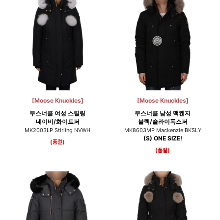
[Moose Knuckles]
[Moose Knuckles]
무스너클 여성 스틸링
무스너클 남성 맥켄지
네이비/화이트퍼
블랙/슬라이폭스퍼
MK2003LP Stirling NVWH
MK8603MP Mackenzie BKSLY
(S) ONE SIZE!
(품절)
(품절)