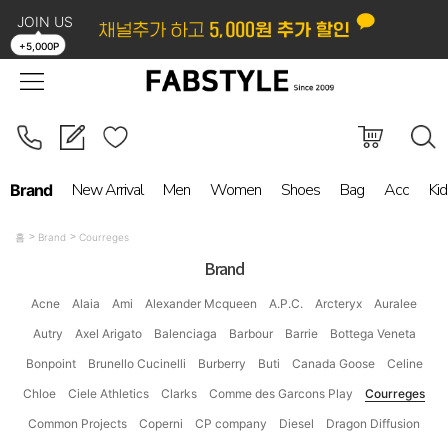
JOIN US
LOGIN
ORDER
MYPAGE
BOARD
+5,000P
New Arrival
Men
Women
Shoes
Bag
Acc
Kid
Brand
홈
Brand
Courreges
Brand
Acne
Alaia
Ami
Alexander Mcqueen
A.P.C.
Arcteryx
Auralee
Autry
Axel Arigato
Balenciaga
Barbour
Barrie
Bottega Veneta
Bonpoint
Brunello Cucinelli
Burberry
Buti
Canada Goose
Celine
Chloe
Ciele Athletics
Clarks
Comme des Garcons Play
Courreges
Common Projects
Coperni
CP company
Diesel
Dragon Diffusion