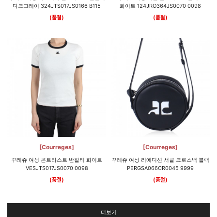
다크그레이 324JTS017JS0166 B115
화이트 124JRO364JS0070 0098
(품절)
(품절)
[Courreges]
[Courreges]
꾸레쥬 여성 콘트라스트 반팔티 화이트
꾸레쥬 여성 리에디션 서클 크로스백 블랙
VESJTS017JS0070 0098
PERGSA066CR0045 9999
(품절)
(품절)
더보기