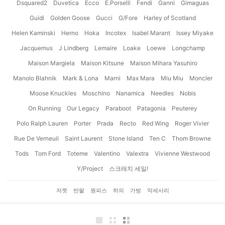
Dsquared2
Duvetica
Ecco
E.Porselli
Fendi
Ganni
Gimaguas
Guidi
Golden Goose
Gucci
G/Fore
Harley of Scotland
Helen Kaminski
Herno
Hoka
Incotex
Isabel Marant
Issey Miyake
Jacquemus
J Lindberg
Lemaire
Loake
Loewe
Longchamp
Maison Margiela
Maison Kitsune
Maison Mihara Yasuhiro
Manolo Blahnik
Mark & Lona
Marni
Max Mara
Miu Miu
Moncler
Moose Knuckles
Moschino
Nanamica
Needles
Nobis
On Running
Our Legacy
Paraboot
Patagonia
Peuterey
Polo Ralph Lauren
Porter
Prada
Recto
Red Wing
Roger Vivier
Rue De Verneuil
Saint Laurent
Stone Island
Ten C
Thom Browne
Tods
Tom Ford
Toteme
Valentino
Valextra
Vivienne Westwood
Y/Project
스크래치 세일!
자켓
반팔
원피스
하의
가방
악세사리